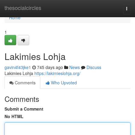
Home
thesocialcircles
Togg
navi
Home
1
Lakimies Lohja
gavin4f43jke1
745 days ago
News
Discuss
Lakimies Lohja
https://lakimieslohja.org/
Comments
Who Upvoted
Comments
Submit a Comment
No HTML