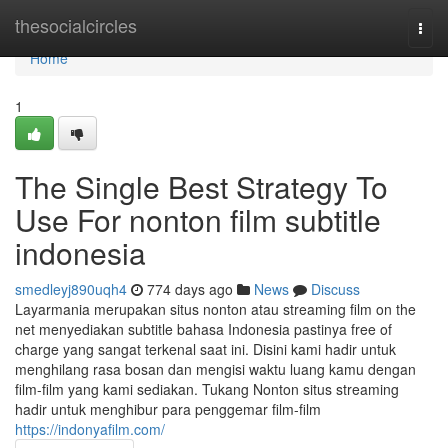
Home
thesocialcircles
Togg
navi
Home
1
The Single Best Strategy To
Use For nonton film subtitle
indonesia
smedleyj890uqh4
774 days ago
News
Discuss
Layarmania merupakan situs nonton atau streaming film on the
net menyediakan subtitle bahasa Indonesia pastinya free of
charge yang sangat terkenal saat ini. Disini kami hadir untuk
menghilang rasa bosan dan mengisi waktu luang kamu dengan
film-film yang kami sediakan. Tukang Nonton situs streaming
hadir untuk menghibur para penggemar film-film
https://indonyafilm.com/