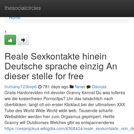
Home
thesocialcircles
Home
1
Reale Sexkontakte hinein
Deutsche sprache einzig An
dieser stelle for free
trumanp123bvp6
781 days ago
News
Discuss
Gratis Hardorevideo mit devoter Granny Kennst Du was tolleres
wie die kostenfreien Pornoclips? Um das tatsächlich nach
überblicken, langt oft ein erster Klicklaut bei der ultimativen XXX
Tube des World Wide World wide web. Tausende scharfe
Weibsbilder werden hier zum Orgasmus gepimpert. Heiße
Granny will Outdoorsex Welches gibt es entspannenderes
https://cesarqckua.wikigdia.com/6368424/reale_sexkontakte_rein_d