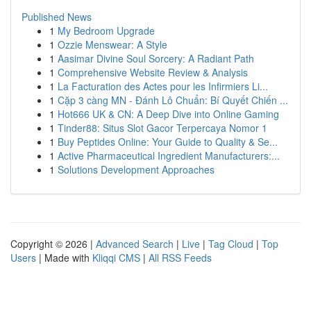
Published News
1
My Bedroom Upgrade
1
Ozzie Menswear: A Style
1
Aasimar Divine Soul Sorcery: A Radiant Path
1
Comprehensive Website Review & Analysis
1
La Facturation des Actes pour les Infirmiers Li...
1
Cặp 3 càng MN - Đánh Lô Chuẩn: Bí Quyết Chiến ...
1
Hot666 UK & CN: A Deep Dive into Online Gaming
1
Tinder88: Situs Slot Gacor Terpercaya Nomor 1
1
Buy Peptides Online: Your Guide to Quality & Se...
1
Active Pharmaceutical Ingredient Manufacturers:...
1
Solutions Development Approaches
Copyright © 2026 |
Advanced Search
|
Live
|
Tag Cloud
|
Top
Users
| Made with
Kliqqi CMS
|
All RSS Feeds